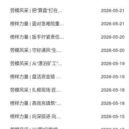
脚步守底
劳模风采 | 把“算盘”打在生
2026-05-21
产线上的人
榜样力量 | 面对急难险重，
2026-05-21
从未后退一步
榜样力量 | 扳手拧紧责任
2026-05-20
焊花照亮担当
劳模风采 | 守好通风“生命
2026-05-20
线”
劳模风采 | 从“漂泊矿工”到
2026-05-19
“煤海先锋”
榜样力量 | 盘活资金链 提
2026-05-19
升“造血力”
劳模风采 | 扎根现场 匠心
2026-05-18
运维
榜样力量 | 高效充填筑“筋
2026-05-18
骨”
榜样力量 | 向深挺进 向强
2026-05-15