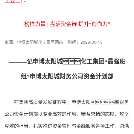
工会工作
榜样力量 | 盘活资金链 提升“造血力”
来源：申博太阳城化工集团网站 时间：2026-05-19
———记申博太阳城化工集团“最强班
组”申博太阳城财务公司资金计划部
在集团高质量发展征程中，申博太阳城财务
公司资金计划部以专业高效的作风、精益求精的态度、攻坚
克难的担当，扎实推进资金管理与金融服务各项工作，圆满