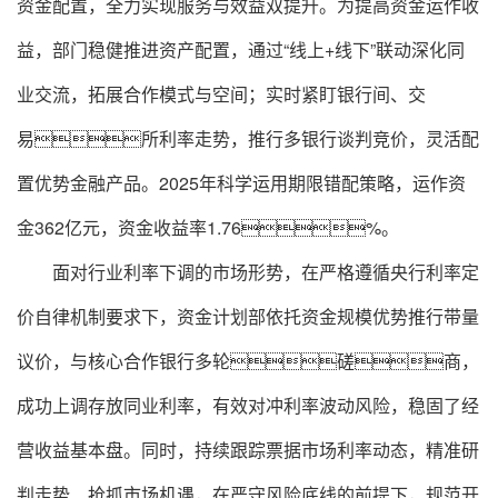
资金配置，全力实现服务与效益双提升。为提高资金运作收
益，部门稳健推进资产配置，通过“线上+线下”联动深化同
业交流，拓展合作模式与空间；实时紧盯银行间、交
易所利率走势，推行多银行谈判竞价，灵活配
置优势金融产品。2025年科学运用期限错配策略，运作资
金362亿元，资金收益率1.76%。
面对行业利率下调的市场形势，在严格遵循央行利率定
价自律机制要求下，资金计划部依托资金规模优势推行带量
议价，与核心合作银行多轮磋商，
成功上调存放同业利率，有效对冲利率波动风险，稳固了经
营收益基本盘。同时，持续跟踪票据市场利率动态，精准研
判走势、抢抓市场机遇，在严守风险底线的前提下，规范开