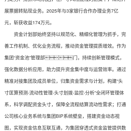
展票据转贴现业务。2025年与3家银行合作办理业务7亿
元，斩获收益174万元。
资金计划部始终坚持以规范化、精细化管理为抓手，完
善工作机制、优化业务流程，推动资金管理提质增效。作为
集团“资金池”管理部门，持续创新管理模式，
强化数据分析应用，助力提升资金集中度与运营效率。通过
精准对接集团及成员单位，归集资金需求与计划，构建“头
寸匡算预测-流动性管理-头寸划拨-监控-分析”全闭环管理体
系，科学调配资金头寸，保障全流程结算流动性需求；打通
公司核心业务系统与集团BIP系统壁垒，搭建资金动态视
图，实现资金信息互联互通，为集团穿透式资金监管提供数