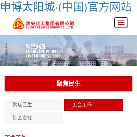
申博太阳城·(中国)官方网站
Toggle
navigati
聚焦民生
聚焦民生
工会工作
社会责任