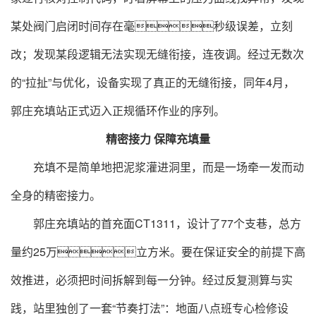
某处阀门启闭时间存在毫秒级误差，立刻
改；发现某段逻辑无法实现无缝衔接，连夜调。经过无数次
的“拉扯”与优化，设备实现了真正的无缝衔接，同年4月，
郭庄充填站正式迈入正规循环作业的序列。
精密接力 保障充填量
充填不是简单地把泥浆灌进洞里，而是一场牵一发而动
全身的精密接力。
郭庄充填站的首充面CT1311，设计了77个支巷，总方
量约25万立方米。要在保证安全的前提下高
效推进，必须把时间拆解到每一分钟。经过反复测算与实
践，站里独创了一套“节奏打法”：地面八点班专心检修设