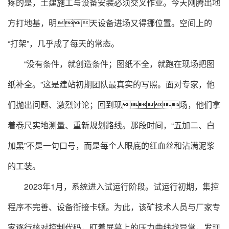
疼的是，土建施工与设备安装必须交叉作业。今天刚腾出地
方打地基，明天设备进场又得挪位置。空间上的
“打架”，几乎成了每天的常态。
“没有条件，就创造条件；图纸不全，就跑在现场把图
纸补全。”这是建站初期团队最真实的写照。面对专家，他
们抛出问题、激烈讨论；回到现场，他们拿
着卷尺实地测量、重新规划路线。那段时间，“五加二、白
加黑”不是一句口号，而是每个人眼底的红血丝和沾满泥浆
的工装。
2023年1月，系统进入试运行阶段。试运行初期，集控
程序不完善、设备衔接卡顿。为此，该矿技术人员与厂家专
家逐行核对控制代码，盯着屏幕上的压力曲线找异常，发现