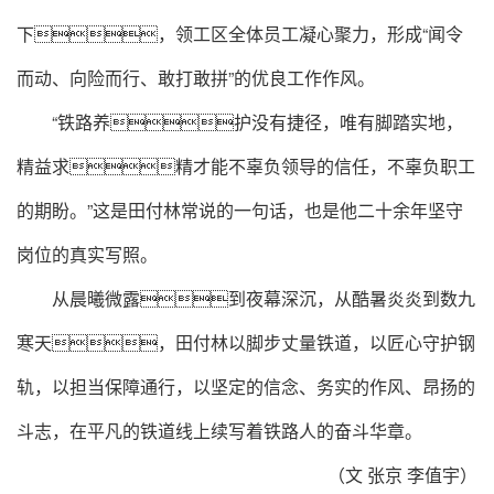
下，领工区全体员工凝心聚力，形成“闻令
而动、向险而行、敢打敢拼”的优良工作作风。
“铁路养护没有捷径，唯有脚踏实地，
精益求精才能不辜负领导的信任，不辜负职工
的期盼。”这是田付林常说的一句话，也是他二十余年坚守
岗位的真实写照。
从晨曦微露到夜幕深沉，从酷暑炎炎到数九
寒天，田付林以脚步丈量铁道，以匠心守护钢
轨，以担当保障通行，以坚定的信念、务实的作风、昂扬的
斗志，在平凡的铁道线上续写着铁路人的奋斗华章。
（文 张京 李值宇）