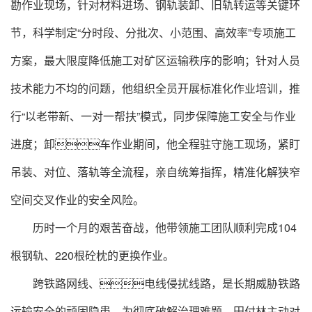
勘作业现场，针对材料进场、钢轨装卸、旧轨转运等关键环
节，科学制定“分时段、分批次、小范围、高效率”专项施工
方案，最大限度降低施工对矿区运输秩序的影响；针对人员
技术能力不均的问题，他组织全员开展标准化作业培训，推
行“以老带新、一对一帮扶”模式，同步保障施工安全与作业
进度；卸车作业期间，他全程驻守施工现场，紧盯
吊装、对位、落轨等全流程，亲自统筹指挥，精准化解狭窄
空间交叉作业的安全风险。
历时一个月的艰苦奋战，他带领施工团队顺利完成104
根钢轨、220根砼枕的更换作业。
跨铁路网线、电线侵扰线路，是长期威胁铁路
运输安全的顽固隐患。为彻底破解治理难题，田付林主动对