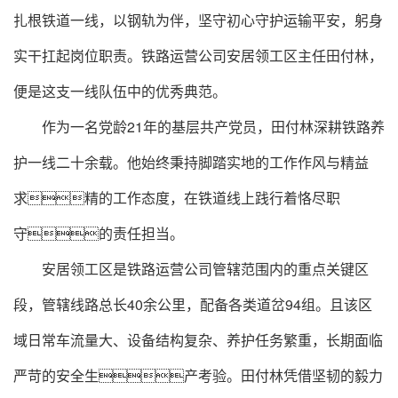
扎根铁道一线，以钢轨为伴，坚守初心守护运输平安，躬身
实干扛起岗位职责。铁路运营公司安居领工区主任田付林，
便是这支一线队伍中的优秀典范。
作为一名党龄21年的基层共产党员，田付林深耕铁路养
护一线二十余载。他始终秉持脚踏实地的工作作风与精益
求精的工作态度，在铁道线上践行着恪尽职
守的责任担当。
安居领工区是铁路运营公司管辖范围内的重点关键区
段，管辖线路总长40余公里，配备各类道岔94组。且该区
域日常车流量大、设备结构复杂、养护任务繁重，长期面临
严苛的安全生产考验。田付林凭借坚韧的毅力