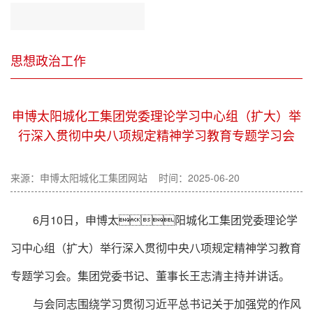
思想政治工作
申博太阳城化工集团党委理论学习中心组（扩大）举
行深入贯彻中央八项规定精神学习教育专题学习会
来源：申博太阳城化工集团网站 时间：2025-06-20
6月10日，申博太阳城化工集团党委理论学
习中心组（扩大）举行深入贯彻中央八项规定精神学习教育
专题学习会。集团党委书记、董事长王志清主持并讲话。
与会同志围绕学习贯彻习近平总书记关于加强党的作风