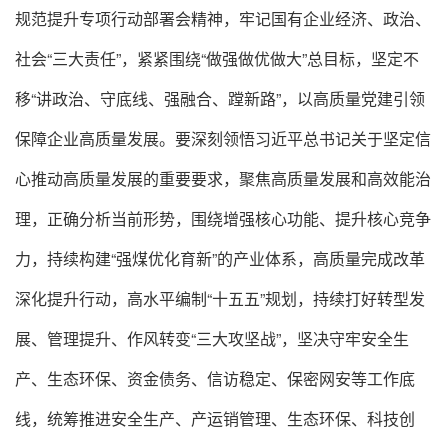
规范提升专项行动部署会精神，牢记国有企业经济、政治、
社会“三大责任”，紧紧围绕“做强做优做大”总目标，坚定不
移“讲政治、守底线、强融合、蹚新路”，以高质量党建引领
保障企业高质量发展。要深刻领悟习近平总书记关于坚定信
心推动高质量发展的重要要求，聚焦高质量发展和高效能治
理，正确分析当前形势，围绕增强核心功能、提升核心竞争
力，持续构建“强煤优化育新”的产业体系，高质量完成改革
深化提升行动，高水平编制“十五五”规划，持续打好转型发
展、管理提升、作风转变“三大攻坚战”，坚决守牢安全生
产、生态环保、资金债务、信访稳定、保密网安等工作底
线，统筹推进安全生产、产运销管理、生态环保、科技创