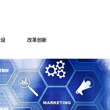
建设
改革创新