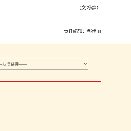
（文 杨静）
责任编辑：郝佳丽