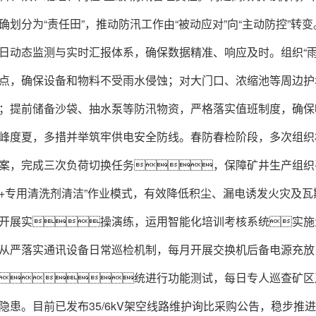
确划分为“责任田”，推动防汛工作由“被动应对”向“主动防控”
日动态监测与实时汇报体系，确保数据精准、响应及时。组织“
点，确保设备和物料不受雨水侵蚀；对大门口、浓缩池等周边护
；提前储备沙袋、抽水泵等防汛物资，严格落实值班制度，确保
峰度夏，多措并举筑牢供电安全防线。春防春检阶段，多次组织
案，完成三次负荷切换任务，保障矿井生产组织
+
专用清洗剂清洁”作业模式，有效降低积尘、漏电诱发火灾及瓦
开展实操演练，运用智能化培训考核系统实施
从严落实
通讯
设备日常巡检机制，每月开展交换机后备电源充放
统进行功能测试，每日专人巡查矿区
隐患。目前已发布
35/6kV
架空线路维护询比采购公告，稳步推