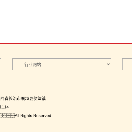
山西省长治市襄垣县侯堡镇
114
All Rights Reserved